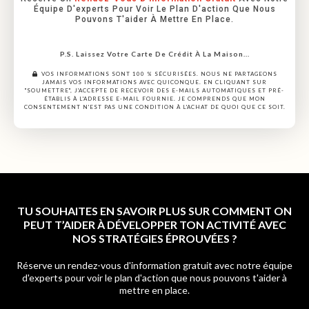
Équipe D'experts Pour Voir Le Plan D'action Que Nous
Pouvons T'aider À Mettre En Place.
P.S. Laissez Votre Carte De Crédit À La Maison...
VOS INFORMATIONS SONT 100 % SÉCURISÉES. NOUS NE PARTAGEONS
JAMAIS VOS INFORMATIONS AVEC QUICONQUE. EN CLIQUANT SUR
"SOUMETTRE", J'ACCEPTE DE RECEVOIR DES E-MAILS AUTOMATIQUES ET PRÉ-
ÉTABLIS À L'ADRESSE E-MAIL FOURNIE. JE COMPRENDS QUE MON
CONSENTEMENT N'EST PAS UNE CONDITION À L'ACHAT DE QUOI QUE CE SOIT.
TU SOUHAITES EN SAVOIR PLUS SUR COMMENT ON
PEUT T’AIDER À DÉVELOPPER TON ACTIVITÉ AVEC
NOS STRATÉGIES ÉPROUVÉES ?
Réserve un rendez-vous d'information gratuit avec notre équipe
d'experts pour voir le plan d'action que nous pouvons t'aider à
mettre en place.