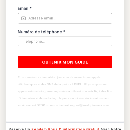
Email
*
Numéro de téléphone
*
OBTENIR MON GUIDE
En soumettant ce formulaire, j'accepte de recevoir des appels
téléphoniques et des SMS de la part de LEVEL UP, y compris des
appels automatisés, pré-enregistrés ou utilisant une voix IA, à des fins
d'information et de marketing. Je peux me désinscrire à tout moment
en répondant STOP ou en contactant support@leveluptrainers.com.
Réserve Un
Rendez-Vous D'information Gratuit
Avec Notre